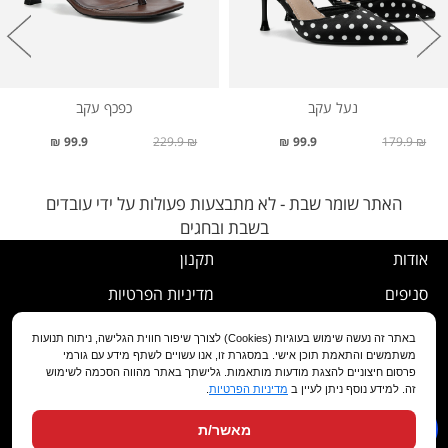
נעל עקב
כפכף עקב
99.9 ₪
229.9 ₪
99.9 ₪
179.9 ₪
האתר שומר שבת - לא מתבצעות פעולות על ידי עובדים
בשבת ובחגים
אודות
תקנון
סניפים
מדיניות הפרטיות
דרושים
נוהל ביטול עסקה
באתר זה נעשה שימוש בעוגיות (Cookies) לצורך שיפור חווית הגלישה, ניתוח תנועות
משתמשים והתאמת תוכן אישי. במסגרת זו, אנו עשויים לשתף מידע עם גורמי
שירות לקוחות
מדיניות החלפה/החזרה/ביטול
פרסום חיצוניים להצגת מודעות מותאמות. גלישתך באתר מהווה הסכמה לשימוש
זה. למידע נוסף ניתן לעיין ב
מדיניות הפרטיות
.
מועדון לקוחות
הצהרת נגישות
מאשר/ת
שאלות ותשובות