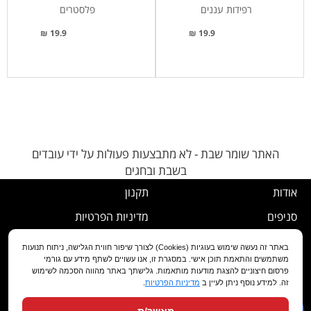
רפידות עננים
פלסטרים
19.9 ₪
19.9 ₪
האתר שומר שבת - לא מתבצעות פעולות על ידי עובדים
בשבת ובחגים
אודות
תקנון
סניפים
מדיניות הפרטיות
דרושים
נוהל ביטול עסקה
באתר זה נעשה שימוש בעוגיות (Cookies) לצורך שיפור חווית הגלישה, ניתוח תנועות
משתמשים והתאמת תוכן אישי. במסגרת זו, אנו עשויים לשתף מידע עם גורמי
שירות לקוחות
מדיניות החלפה/החזרה/ביטול
פרסום חיצוניים להצגת מודעות מותאמות. גלישתך באתר מהווה הסכמה לשימוש
זה. למידע נוסף ניתן לעיין ב
מדיניות הפרטיות
.
מועדון לקוחות
הצהרת נגישות