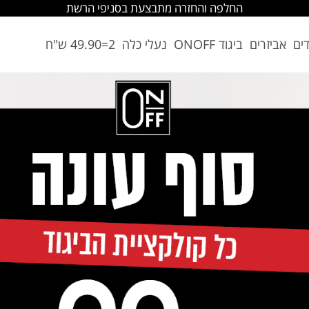
החלפה והחזרה מתבצעת בסניפי הרשת
דים
אביזרים
ביגוד ONOFF
נעלי כלה
2=49.90 ש"ח