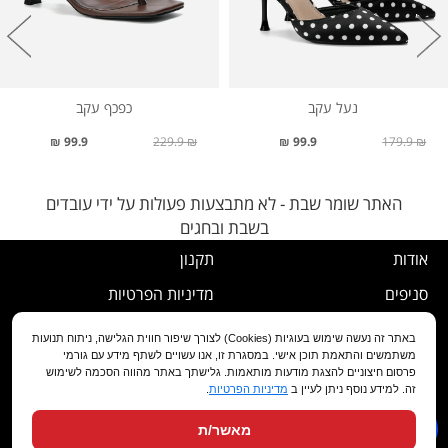
נעל עקב
כפכף עקב
99.9 ₪
229.9 ₪
99.9 ₪
179.9 ₪
האתר שומר שבת - לא מתבצעות פעולות על ידי עובדים
בשבת ובחגים
אודות
תקנון
סניפים
מדיניות הפרטיות
דרושים
נוהל ביטול עסקה
באתר זה נעשה שימוש בעוגיות (Cookies) לצורך שיפור חווית הגלישה, ניתוח תנועות
משתמשים והתאמת תוכן אישי. במסגרת זו, אנו עשויים לשתף מידע עם גורמי
שירות לקוחות
מדיניות החלפה/החזרה/ביטול
פרסום חיצוניים להצגת מודעות מותאמות. גלישתך באתר מהווה הסכמה לשימוש
זה. למידע נוסף ניתן לעיין ב
מדיניות הפרטיות
.
מועדון לקוחות
הצהרת נגישות
מאשר/ת
שאלות ותשובות