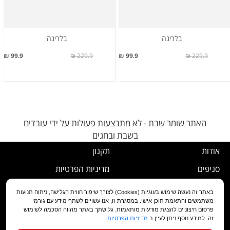
בלרינה
בלרינה
99.9 ₪
229.9 ₪
99.9 ₪
229.9 ₪
האתר שומר שבת - לא מתבצעות פעולות על ידי עובדים
בשבת ובחגים
אודות
תקנון
סניפים
מדיניות הפרטיות
דרושים
נוהל ביטול עסקה
באתר זה נעשה שימוש בעוגיות (Cookies) לצורך שיפור חווית הגלישה, ניתוח תנועות
משתמשים והתאמת תוכן אישי. במסגרת זו, אנו עשויים לשתף מידע עם גורמי
שירות לקוחות
מדיניות החלפה/החזרה/ביטול
פרסום חיצוניים להצגת מודעות מותאמות. גלישתך באתר מהווה הסכמה לשימוש
זה. למידע נוסף ניתן לעיין ב
מדיניות הפרטיות
.
מועדון לקוחות
הצהרת נגישות