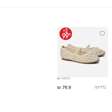
129.9 ₪
בלרינה
79.9 ₪