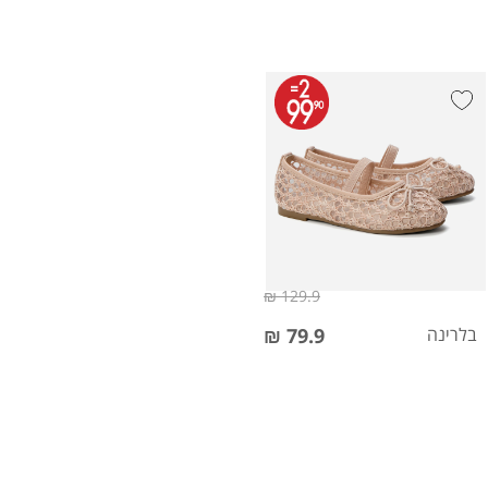
129.9 ₪
בלרינה
79.9 ₪