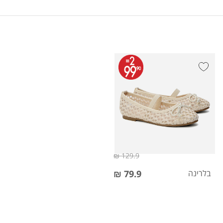
129.9 ₪
בלרינה
79.9 ₪