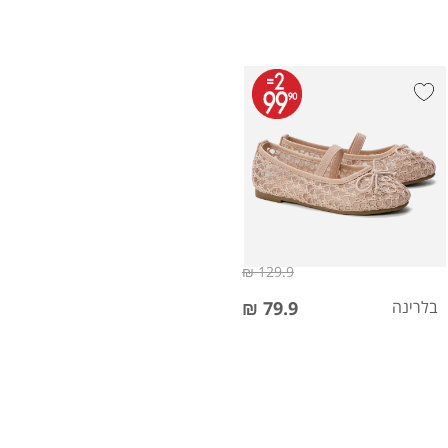
129.9 ₪
בלרינה
79.9 ₪