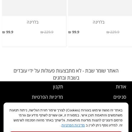
בלרינה
בלרינה
99.9 ₪
229.9 ₪
99.9 ₪
229.9 ₪
האתר שומר שבת - לא מתבצעות פעולות על ידי עובדים
בשבת ובחגים
אודות
תקנון
סניפים
מדיניות הפרטיות
דרושים
נוהל ביטול עסקה
באתר זה נעשה שימוש בעוגיות (Cookies) לצורך שיפור חווית הגלישה, ניתוח תנועות
משתמשים והתאמת תוכן אישי. במסגרת זו, אנו עשויים לשתף מידע עם גורמי
שירות לקוחות
מדיניות החלפה/החזרה/ביטול
פרסום חיצוניים להצגת מודעות מותאמות. גלישתך באתר מהווה הסכמה לשימוש
זה. למידע נוסף ניתן לעיין ב
מדיניות הפרטיות
.
מועדון לקוחות
הצהרת נגישות