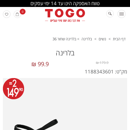
החלפה והחזרה מתבצעת בסניפי הרשת
0
דף הבית
>
נשים
>
בלרינה
>
בלרינה שחור 36
בלרינה
99.9 ₪
179.9 ₪
מק"ט: 1188343601