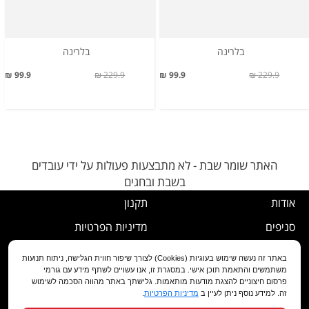
בלרינה
בלרינה
99.9 ₪
229.9 ₪
99.9 ₪
229.9 ₪
האתר שומר שבת - לא מתבצעות פעולות על ידי עובדים
בשבת ובחגים
אודות
תקנון
סניפים
מדיניות הפרטיות
דרושים
נוהל ביטול עסקה
באתר זה נעשה שימוש בעוגיות (Cookies) לצורך שיפור חווית הגלישה, ניתוח תנועות
משתמשים והתאמת תוכן אישי. במסגרת זו, אנו עשויים לשתף מידע עם גורמי
שירות לקוחות
מדיניות החלפה/החזרה/ביטול
פרסום חיצוניים להצגת מודעות מותאמות. גלישתך באתר מהווה הסכמה לשימוש
זה. למידע נוסף ניתן לעיין ב
מדיניות הפרטיות
.
מועדון לקוחות
הצהרת נגישות