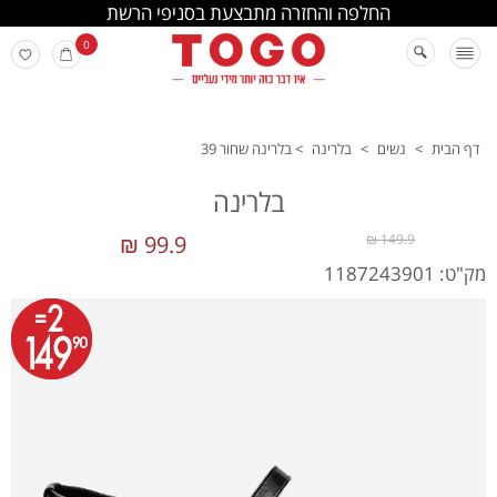
החלפה והחזרה מתבצעת בסניפי הרשת
0
דף הבית
>
נשים
>
בלרינה
>
בלרינה שחור 39
בלרינה
99.9 ₪
149.9 ₪
מק"ט: 1187243901