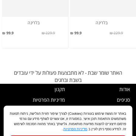
בלרינה
בלרינה
99.9 ₪
229.9 ₪
99.9 ₪
229.9 ₪
האתר שומר שבת - לא מתבצעות פעולות על ידי עובדים
בשבת ובחגים
אודות
תקנון
סניפים
מדיניות הפרטיות
דרושים
נוהל ביטול עסקה
באתר זה נעשה שימוש בעוגיות (Cookies) לצורך שיפור חווית הגלישה, ניתוח תנועות
משתמשים והתאמת תוכן אישי. במסגרת זו, אנו עשויים לשתף מידע עם גורמי
שירות לקוחות
מדיניות החלפה/החזרה/ביטול
פרסום חיצוניים להצגת מודעות מותאמות. גלישתך באתר מהווה הסכמה לשימוש
זה. למידע נוסף ניתן לעיין ב
מדיניות הפרטיות
.
מועדון לקוחות
הצהרת נגישות