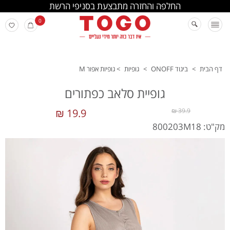
החלפה והחזרה מתבצעת בסניפי הרשת
0
דף הבית
>
ביגוד ONOFF
>
גופיות
>
גופיות אפור M
גופיית סלאב כפתורים
19.9 ₪
39.9 ₪
מק"ט: 800203M18