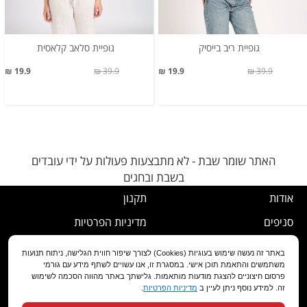
גופיית ריב בייסיק
גופיית סלאב קלאסית
19.9 ₪
39.9 ₪
19.9 ₪
39.9 ₪
האתר שומר שבת - לא מתבצעות פעולות על ידי עובדים
בשבת ובחגים
אודות
תקנון
סניפים
מדיניות הפרטיות
דרושים
נוהל ביטול עסקה
באתר זה נעשה שימוש בעוגיות (Cookies) לצורך שיפור חווית הגלישה, ניתוח תנועות
משתמשים והתאמת תוכן אישי. במסגרת זו, אנו עשויים לשתף מידע עם גורמי
שירות לקוחות
מדיניות החלפה/החזרה/ביטול
פרסום חיצוניים להצגת מודעות מותאמות. גלישתך באתר מהווה הסכמה לשימוש
זה. למידע נוסף ניתן לעיין ב
מדיניות הפרטיות
.
מועדון לקוחות
הצהרת נגישות