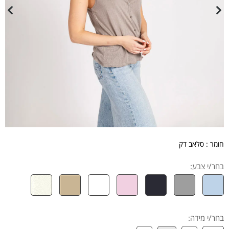
חומר : סלאב דק
בחר/י צבע:
בחר/י מידה
: