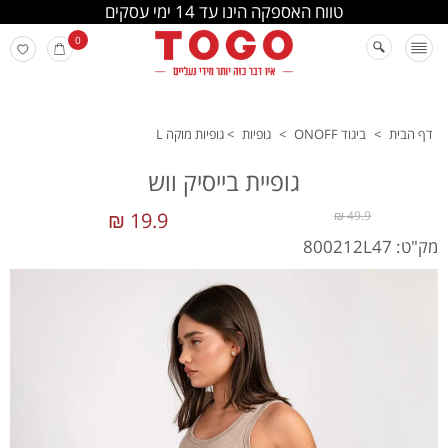
החלפה והחזרה מתבצעת בסניפי הרשת
0
דף הבית
>
ביגוד ONOFF
>
גופיות
>
גופיות מוקה L
גופיית בייסיק ווש
19.9 ₪
49.9 ₪
מק"ט: 800212L47