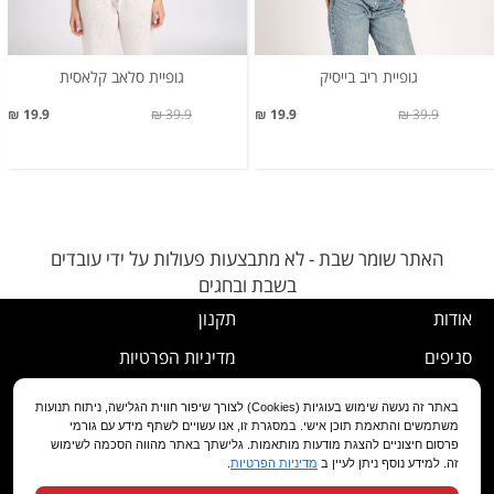
גופיית ריב בייסיק
גופיית סלאב קלאסית
19.9 ₪
39.9 ₪
19.9 ₪
39.9 ₪
האתר שומר שבת - לא מתבצעות פעולות על ידי עובדים
בשבת ובחגים
אודות
תקנון
סניפים
מדיניות הפרטיות
דרושים
נוהל ביטול עסקה
באתר זה נעשה שימוש בעוגיות (Cookies) לצורך שיפור חווית הגלישה, ניתוח תנועות
משתמשים והתאמת תוכן אישי. במסגרת זו, אנו עשויים לשתף מידע עם גורמי
שירות לקוחות
מדיניות החלפה/החזרה/ביטול
פרסום חיצוניים להצגת מודעות מותאמות. גלישתך באתר מהווה הסכמה לשימוש
זה. למידע נוסף ניתן לעיין ב
מדיניות הפרטיות
.
מועדון לקוחות
הצהרת נגישות