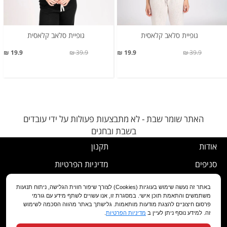
גופיית סלאב קלאסית
גופיית סלאב קלאסית
19.9 ₪
39.9 ₪
19.9 ₪
39.9 ₪
האתר שומר שבת - לא מתבצעות פעולות על ידי עובדים
בשבת ובחגים
אודות
תקנון
סניפים
מדיניות הפרטיות
דרושים
נוהל ביטול עסקה
באתר זה נעשה שימוש בעוגיות (Cookies) לצורך שיפור חווית הגלישה, ניתוח תנועות
משתמשים והתאמת תוכן אישי. במסגרת זו, אנו עשויים לשתף מידע עם גורמי
שירות לקוחות
מדיניות החלפה/החזרה/ביטול
פרסום חיצוניים להצגת מודעות מותאמות. גלישתך באתר מהווה הסכמה לשימוש
זה. למידע נוסף ניתן לעיין ב
מדיניות הפרטיות
.
מועדון לקוחות
הצהרת נגישות