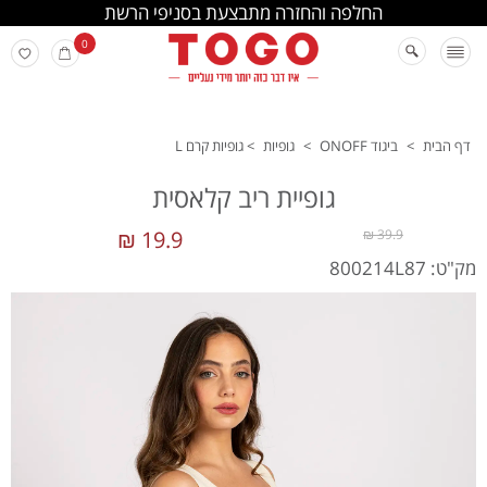
החלפה והחזרה מתבצעת בסניפי הרשת
0
דף הבית
>
ביגוד ONOFF
>
גופיות
>
גופיות קרם L
גופיית ריב קלאסית
19.9 ₪
39.9 ₪
מק"ט: 800214L87