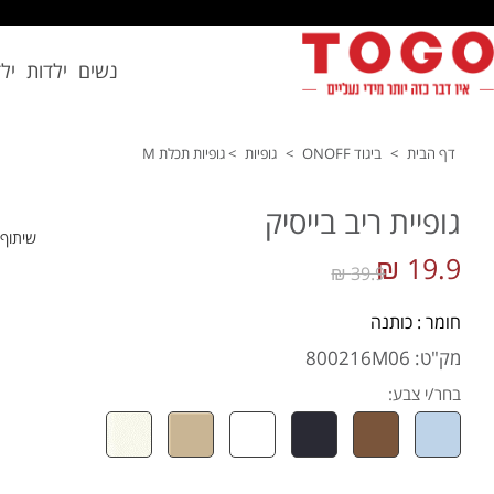
נשים
ילדות
יל
דף הבית
>
ביגוד ONOFF
>
גופיות
>
גופיות תכלת M
גופיית ריב בייסיק
שיתוף
19.9 ₪
39.9 ₪
חומר : כותנה
מק"ט: 800216M06
בחר/י צבע: