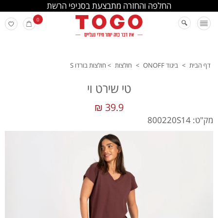
החלפה והחזרה מתבצעת בסניפי הרשת
0
דף הבית
>
ביגוד ONOFF
>
חולצות
>
חולצות בורדו S
טי שירט וי
39.9 ₪
מק"ט: 800220S14