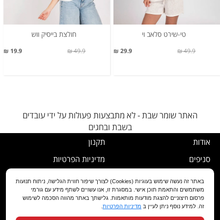
טי-שירט סלאב וי
חולצת בייסיק ווש
19.9 ₪
49.9 ₪
29.9 ₪
49.9 ₪
האתר שומר שבת - לא מתבצעות פעולות על ידי עובדים
בשבת ובחגים
אודות
תקנון
סניפים
מדיניות הפרטיות
דרושים
נוהל ביטול עסקה
באתר זה נעשה שימוש בעוגיות (Cookies) לצורך שיפור חווית הגלישה, ניתוח תנועות
משתמשים והתאמת תוכן אישי. במסגרת זו, אנו עשויים לשתף מידע עם גורמי
שירות לקוחות
מדיניות החלפה/החזרה/ביטול
פרסום חיצוניים להצגת מודעות מותאמות. גלישתך באתר מהווה הסכמה לשימוש
זה. למידע נוסף ניתן לעיין ב
מדיניות הפרטיות
.
מועדון לקוחות
הצהרת נגישות