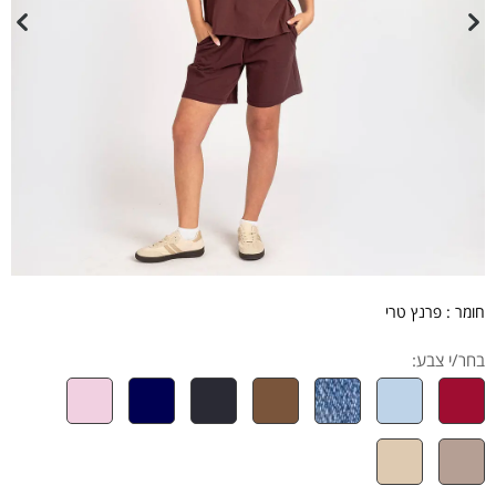
חומר : פרנץ טרי
בחר/י צבע: