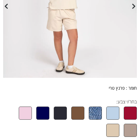
חומר : פרנץ טרי
בחר/י צבע: