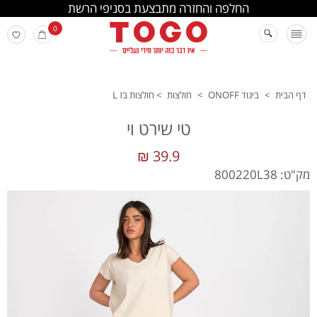
החלפה והחזרה מתבצעת בסניפי הרשת
0
דף הבית
>
ביגוד ONOFF
>
חולצות
>
חולצות בז L
טי שירט וי
39.9 ₪
מק"ט: 800220L38