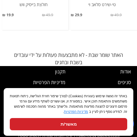
טי-שירט סלאב וי
חולצת בייסיק ווש
19.9 ₪
49.9 ₪
29.9 ₪
49.9 ₪
האתר שומר שבת - לא מתבצעות פעולות על ידי עובדים
בשבת ובחגים
אודות
תקנון
סניפים
מדיניות הפרטיות
דרושים
נוהל ביטול עסקה
באתר זה נעשה שימוש בעוגיות (Cookies) לצורך שיפור חווית הגלישה, ניתוח תנועות
משתמשים והתאמת תוכן אישי. במסגרת זו, אנו עשויים לשתף מידע עם גורמי
שירות לקוחות
מדיניות החלפה/החזרה/ביטול
פרסום חיצוניים להצגת מודעות מותאמות. גלישתך באתר מהווה הסכמה לשימוש
זה. למידע נוסף ניתן לעיין ב
מדיניות הפרטיות
.
מועדון לקוחות
הצהרת נגישות
מאשר/ת
שאלות ותשובות
Powered by Blacknet.co.il
| © כל הזכויות שמורות לTOGO Shoes