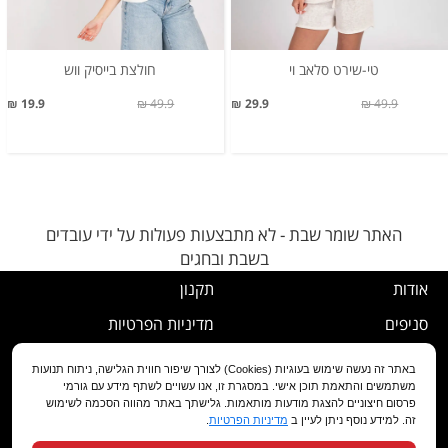
טי-שירט סלאב וי
חולצת בייסיק ווש
19.9 ₪
49.9 ₪
29.9 ₪
49.9 ₪
האתר שומר שבת - לא מתבצעות פעולות על ידי עובדים
בשבת ובחגים
אודות
תקנון
סניפים
מדיניות הפרטיות
דרושים
נוהל ביטול עסקה
באתר זה נעשה שימוש בעוגיות (Cookies) לצורך שיפור חווית הגלישה, ניתוח תנועות
משתמשים והתאמת תוכן אישי. במסגרת זו, אנו עשויים לשתף מידע עם גורמי
שירות לקוחות
מדיניות החלפה/החזרה/ביטול
פרסום חיצוניים להצגת מודעות מותאמות. גלישתך באתר מהווה הסכמה לשימוש
זה. למידע נוסף ניתן לעיין ב
מדיניות הפרטיות
.
מועדון לקוחות
הצהרת נגישות