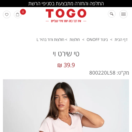
החלפה והחזרה מתבצעת בסניפי הרשת
0
דף הבית
>
ביגוד ONOFF
>
חולצות
>
חולצות ורוד בהיר L
טי שירט וי
39.9 ₪
מק"ט: 800220L58