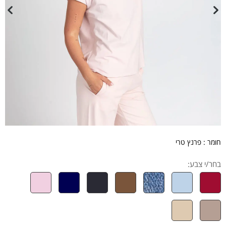
חומר : פרנץ טרי
בחר/י צבע: