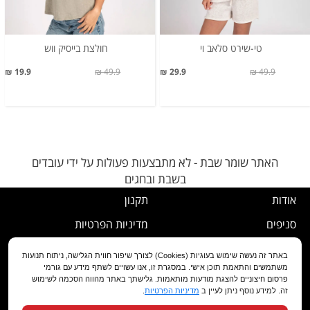
טי-שירט סלאב וי
חולצת בייסיק ווש
19.9 ₪
49.9 ₪
29.9 ₪
49.9 ₪
האתר שומר שבת - לא מתבצעות פעולות על ידי עובדים
בשבת ובחגים
אודות
תקנון
סניפים
מדיניות הפרטיות
דרושים
נוהל ביטול עסקה
באתר זה נעשה שימוש בעוגיות (Cookies) לצורך שיפור חווית הגלישה, ניתוח תנועות
משתמשים והתאמת תוכן אישי. במסגרת זו, אנו עשויים לשתף מידע עם גורמי
שירות לקוחות
מדיניות החלפה/החזרה/ביטול
פרסום חיצוניים להצגת מודעות מותאמות. גלישתך באתר מהווה הסכמה לשימוש
זה. למידע נוסף ניתן לעיין ב
מדיניות הפרטיות
.
מועדון לקוחות
הצהרת נגישות