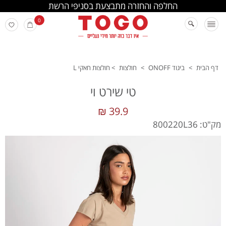
החלפה והחזרה מתבצעת בסניפי הרשת
0
דף הבית
>
ביגוד ONOFF
>
חולצות
>
חולצות חאקי L
טי שירט וי
39.9 ₪
מק"ט: 800220L36