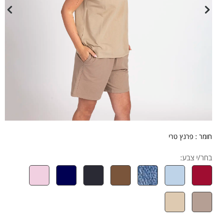
חומר : פרנץ טרי
בחר/י צבע: