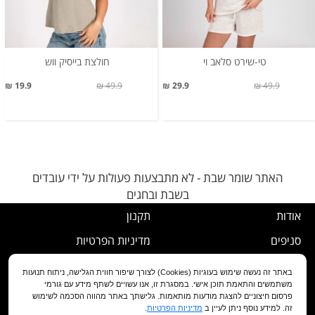
טי-שירט סלאב וי
חולצת בייסיק ווש
19.9 ₪
49.9 ₪
29.9 ₪
49.9 ₪
האתר שומר שבת - לא מתבצעות פעולות על ידי עובדים
בשבת ובחגים
אודות
תקנון
סניפים
מדיניות הפרטיות
דרושים
נוהל ביטול עסקה
באתר זה נעשה שימוש בעוגיות (Cookies) לצורך שיפור חווית הגלישה, ניתוח תנועות
משתמשים והתאמת תוכן אישי. במסגרת זו, אנו עשויים לשתף מידע עם גורמי
שירות לקוחות
מדיניות החלפה/החזרה/ביטול
פרסום חיצוניים להצגת מודעות מותאמות. גלישתך באתר מהווה הסכמה לשימוש
זה. למידע נוסף ניתן לעיין ב
מדיניות הפרטיות
.
מועדון לקוחות
הצהרת נגישות