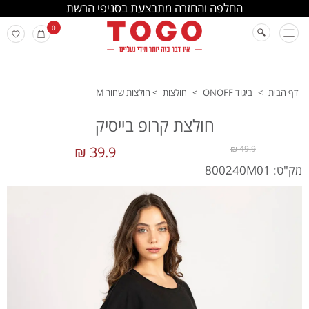
החלפה והחזרה מתבצעת בסניפי הרשת
0
דף הבית
>
ביגוד ONOFF
>
חולצות
>
חולצות שחור M
חולצת קרופ בייסיק
39.9 ₪
49.9 ₪
מק"ט: 800240M01