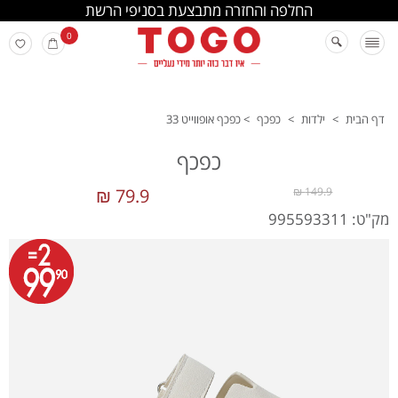
החלפה והחזרה מתבצעת בסניפי הרשת
0
דף הבית
>
ילדות
>
כפכף
>
כפכף אופווייט 33
כפכף
79.9 ₪
149.9 ₪
מק"ט: 995593311