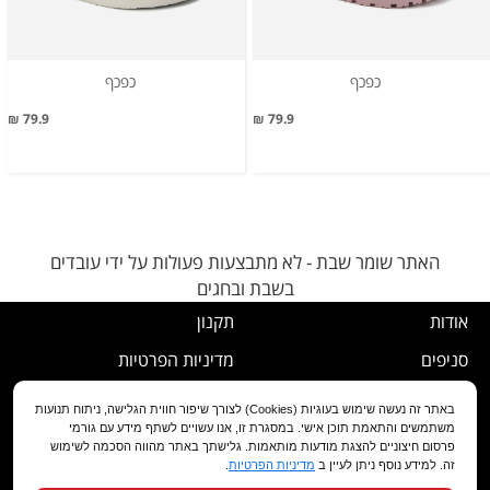
כפכף
כפכף
79.9 ₪
79.9 ₪
האתר שומר שבת - לא מתבצעות פעולות על ידי עובדים
בשבת ובחגים
אודות
תקנון
סניפים
מדיניות הפרטיות
דרושים
נוהל ביטול עסקה
באתר זה נעשה שימוש בעוגיות (Cookies) לצורך שיפור חווית הגלישה, ניתוח תנועות
משתמשים והתאמת תוכן אישי. במסגרת זו, אנו עשויים לשתף מידע עם גורמי
שירות לקוחות
מדיניות החלפה/החזרה/ביטול
פרסום חיצוניים להצגת מודעות מותאמות. גלישתך באתר מהווה הסכמה לשימוש
זה. למידע נוסף ניתן לעיין ב
מדיניות הפרטיות
.
מועדון לקוחות
הצהרת נגישות