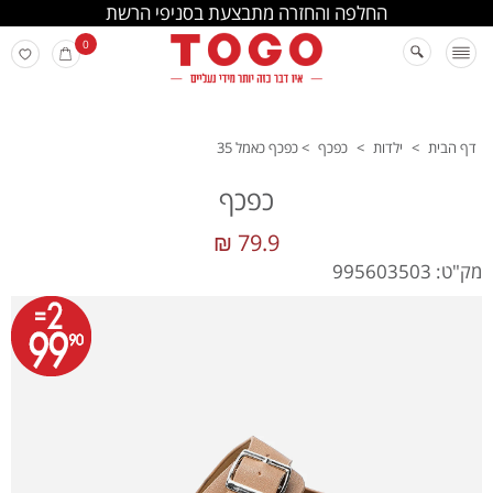
החלפה והחזרה מתבצעת בסניפי הרשת
0
דף הבית
>
ילדות
>
כפכף
>
כפכף כאמל 35
כפכף
79.9 ₪
מק"ט: 995603503