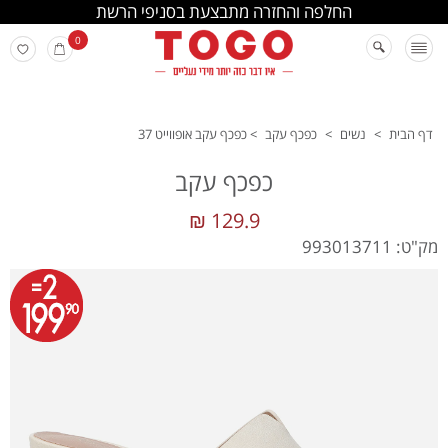
החלפה והחזרה מתבצעת בסניפי הרשת
0
דף הבית
>
נשים
>
כפכף עקב
>
כפכף עקב אופווייט 37
כפכף עקב
129.9 ₪
מק"ט: 993013711