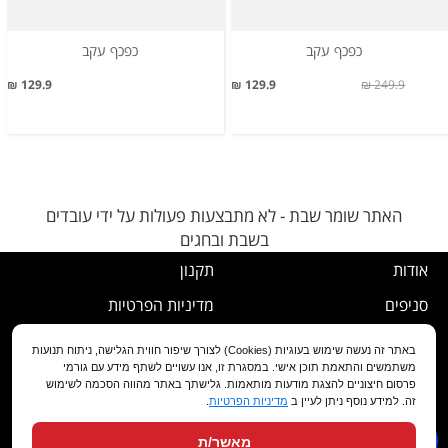
כפכף עקב
כפכף עקב
129.9 ₪
129.9 ₪
249.9 ₪
האתר שומר שבת - לא מתבצעות פעולות על ידי עובדים
בשבת ובחגים
אודות
תקנון
סניפים
מדיניות הפרטיות
דרושים
נוהל ביטול עסקה
באתר זה נעשה שימוש בעוגיות (Cookies) לצורך שיפור חווית הגלישה, ניתוח תנועות
משתמשים והתאמת תוכן אישי. במסגרת זו, אנו עשויים לשתף מידע עם גורמי
שירות לקוחות
מדיניות החלפה/החזרה/ביטול
פרסום חיצוניים להצגת מודעות מותאמות. גלישתך באתר מהווה הסכמה לשימוש
זה. למידע נוסף ניתן לעיין ב
מדיניות הפרטיות
.
מועדון לקוחות
הצהרת נגישות
מאשר/ת
שאלות ותשובות