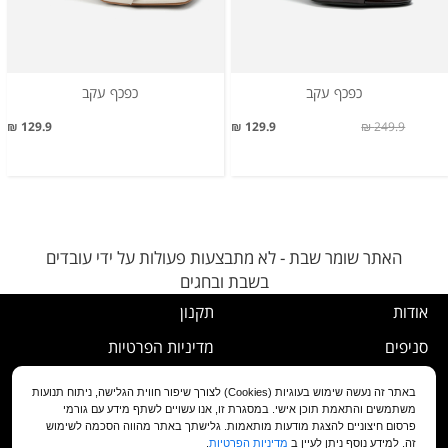
כפכף עקב
כפכף עקב
129.9 ₪
129.9 ₪
249.9 ₪
האתר שומר שבת - לא מתבצעות פעולות על ידי עובדים
בשבת ובחגים
אודות
תקנון
סניפים
מדיניות הפרטיות
דרושים
נוהל ביטול עסקה
באתר זה נעשה שימוש בעוגיות (Cookies) לצורך שיפור חווית הגלישה, ניתוח תנועות
משתמשים והתאמת תוכן אישי. במסגרת זו, אנו עשויים לשתף מידע עם גורמי
שירות לקוחות
מדיניות החלפה/החזרה/ביטול
פרסום חיצוניים להצגת מודעות מותאמות. גלישתך באתר מהווה הסכמה לשימוש
זה. למידע נוסף ניתן לעיין ב
מדיניות הפרטיות
.