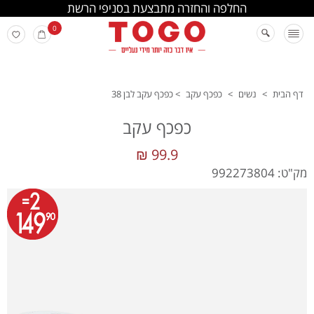
החלפה והחזרה מתבצעת בסניפי הרשת
0
דף הבית
>
נשים
>
כפכף עקב
>
כפכף עקב לבן 38
כפכף עקב
99.9 ₪
מק"ט: 992273804