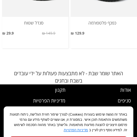
כפכף פלטפורמה
סנדל שטוח
29.9 ₪
149.9 ₪
129.9 ₪
האתר שומר שבת - לא מתבצעות פעולות על ידי עובדים
בשבת ובחגים
אודות
תקנון
סניפים
מדיניות הפרטיות
דרושים
נוהל ביטול עסקה
באתר זה נעשה שימוש בעוגיות (Cookies) לצורך שיפור חווית הגלישה, ניתוח תנועות
משתמשים והתאמת תוכן אישי. במסגרת זו, אנו עשויים לשתף מידע עם גורמי
שירות לקוחות
מדיניות החלפה/החזרה/ביטול
פרסום חיצוניים להצגת מודעות מותאמות. גלישתך באתר מהווה הסכמה לשימוש
זה. למידע נוסף ניתן לעיין ב
מדיניות הפרטיות
.
מועדון לקוחות
הצהרת נגישות