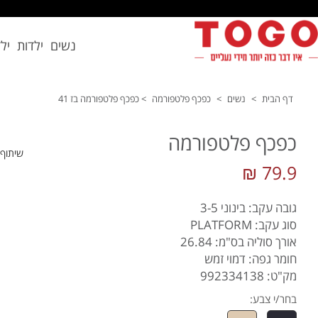
נשים
ילדות
יל
דף הבית
>
נשים
>
כפכף פלטפורמה
>
כפכף פלטפורמה בז 41
כפכף פלטפורמה
שיתוף
79.9 ₪
גובה עקב: בינוני 3-5
סוג עקב: PLATFORM
אורך סוליה בס"מ: 26.84
חומר גפה: דמוי זמש
מק"ט: 992334138
בחר/י צבע: