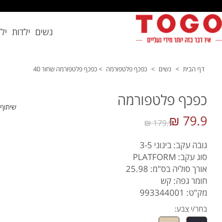
נשים
ילדות
יל
דף הבית
>
נשים
>
כפכף פלטפורמה
>
כפכף פלטפורמה שחור 40
כפכף פלטפורמה
שיתוף
79.9 ₪
179.9 ₪
גובה עקב: בינוני 3-5
סוג עקב: PLATFORM
אורך סוליה בס"מ: 25.98
חומר גפה: קש
מק"ט: 993344001
בחר/י צבע: