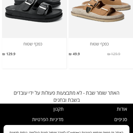
כפכף שטוח
כפכף שטוח
129.9 ₪
49.9 ₪
129.9 ₪
האתר שומר שבת - לא מתבצעות פעולות על ידי עובדים
בשבת ובחגים
אודות
תקנון
סניפים
מדיניות הפרטיות
דרושים
נוהל ביטול עסקה
באתר זה נעשה שימוש בעוגיות (Cookies) לצורך שיפור חווית הגלישה, ניתוח תנועות