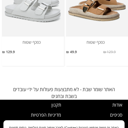
כפכף שטוח
כפכף שטוח
129.9 ₪
49.9 ₪
129.9 ₪
האתר שומר שבת - לא מתבצעות פעולות על ידי עובדים
בשבת ובחגים
אודות
תקנון
סניפים
מדיניות הפרטיות
דרושים
נוהל ביטול עסקה
באתר זה נעשה שימוש בעוגיות (Cookies) לצורך שיפור חווית הגלישה, ניתוח תנועות