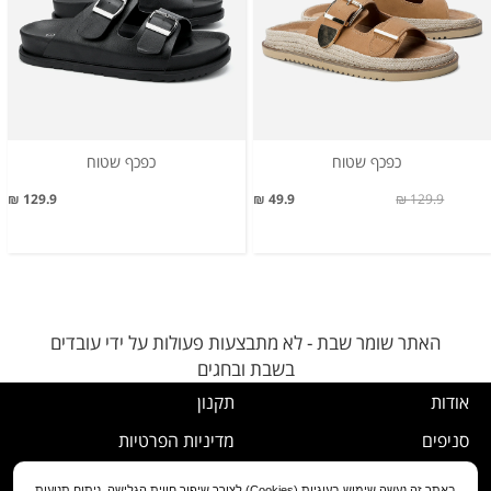
כפכף שטוח
כפכף שטוח
129.9 ₪
49.9 ₪
129.9 ₪
האתר שומר שבת - לא מתבצעות פעולות על ידי עובדים
בשבת ובחגים
אודות
תקנון
סניפים
מדיניות הפרטיות
דרושים
נוהל ביטול עסקה
באתר זה נעשה שימוש בעוגיות (Cookies) לצורך שיפור חווית הגלישה, ניתוח תנועות