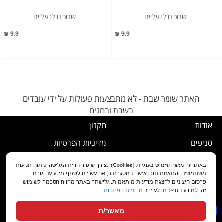
שרוכים לנעליים
שרוכים לנעליים
9.9 ₪
9.9 ₪
האתר שומר שבת - לא מתבצעות פעולות על ידי עובדים
בשבת ובחגים
אודות
תקנון
סניפים
מדיניות הפרטיות
דרושים
נוהל ביטול עסקה
באתר זה נעשה שימוש בעוגיות (Cookies) לצורך שיפור חווית הגלישה, ניתוח תנועות
משתמשים והתאמת תוכן אישי. במסגרת זו, אנו עשויים לשתף מידע עם גורמי
שירות לקוחות
מדיניות החלפה/החזרה/ביטול
פרסום חיצוניים להצגת מודעות מותאמות. גלישתך באתר מהווה הסכמה לשימוש
זה. למידע נוסף ניתן לעיין ב
מדיניות הפרטיות
.
מועדון לקוחות
הצהרת נגישות
מאשר/ת
שאלות ותשובות