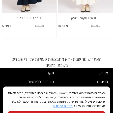
חצאית מקסי בייסיק
חצאית מקסי בייסיק
39.9 ₪
69.9 ₪
39.9 ₪
69.9 ₪
האתר שומר שבת - לא מתבצעות פעולות על ידי עובדים
בשבת ובחגים
אודות
תקנון
סניפים
מדיניות הפרטיות
דרושים
נוהל ביטול עסקה
באתר זה נעשה שימוש בעוגיות (Cookies) לצורך שיפור חווית הגלישה, ניתוח תנועות
משתמשים והתאמת תוכן אישי. במסגרת זו, אנו עשויים לשתף מידע עם גורמי
שירות לקוחות
מדיניות החלפה/החזרה/ביטול
פרסום חיצוניים להצגת מודעות מותאמות. גלישתך באתר מהווה הסכמה לשימוש
זה. למידע נוסף ניתן לעיין ב
מדיניות הפרטיות
.
מועדון לקוחות
הצהרת נגישות