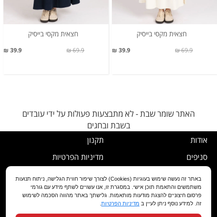
חצאית מקסי בייסיק
חצאית מקסי בייסיק
39.9 ₪
69.9 ₪
39.9 ₪
69.9 ₪
האתר שומר שבת - לא מתבצעות פעולות על ידי עובדים
בשבת ובחגים
אודות
תקנון
סניפים
מדיניות הפרטיות
דרושים
נוהל ביטול עסקה
באתר זה נעשה שימוש בעוגיות (Cookies) לצורך שיפור חווית הגלישה, ניתוח תנועות
משתמשים והתאמת תוכן אישי. במסגרת זו, אנו עשויים לשתף מידע עם גורמי
שירות לקוחות
מדיניות החלפה/החזרה/ביטול
פרסום חיצוניים להצגת מודעות מותאמות. גלישתך באתר מהווה הסכמה לשימוש
זה. למידע נוסף ניתן לעיין ב
מדיניות הפרטיות
.
מועדון לקוחות
הצהרת נגישות