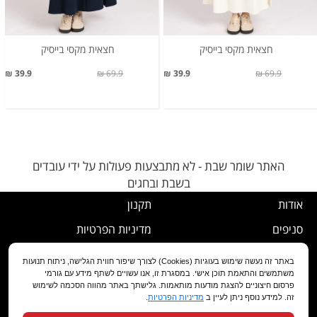
חצאית מקסי בייסיק
חצאית מקסי בייסיק
39.9 ₪
69.9 ₪
39.9 ₪
69.9 ₪
האתר שומר שבת - לא מתבצעות פעולות על ידי עובדים
בשבת ובחגים
אודות
תקנון
סניפים
מדיניות הפרטיות
דרושים
נוהל ביטול עסקה
באתר זה נעשה שימוש בעוגיות (Cookies) לצורך שיפור חווית הגלישה, ניתוח תנועות
משתמשים והתאמת תוכן אישי. במסגרת זו, אנו עשויים לשתף מידע עם גורמי
שירות לקוחות
מדיניות החלפה/החזרה/ביטול
פרסום חיצוניים להצגת מודעות מותאמות. גלישתך באתר מהווה הסכמה לשימוש
זה. למידע נוסף ניתן לעיין ב
מדיניות הפרטיות
.
מועדון לקוחות
הצהרת נגישות