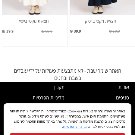
חצאית מקסי בייסיק
חצאית מקסי בייסיק
39.9 ₪
69.9 ₪
39.9 ₪
69.9 ₪
האתר שומר שבת - לא מתבצעות פעולות על ידי עובדים
בשבת ובחגים
אודות
תקנון
סניפים
מדיניות הפרטיות
דרושים
נוהל ביטול עסקה
באתר זה נעשה שימוש בעוגיות (Cookies) לצורך שיפור חווית הגלישה, ניתוח תנועות
משתמשים והתאמת תוכן אישי. במסגרת זו, אנו עשויים לשתף מידע עם גורמי
שירות לקוחות
מדיניות החלפה/החזרה/ביטול
פרסום חיצוניים להצגת מודעות מותאמות. גלישתך באתר מהווה הסכמה לשימוש
זה. למידע נוסף ניתן לעיין ב
מדיניות הפרטיות
.
מועדון לקוחות
הצהרת נגישות