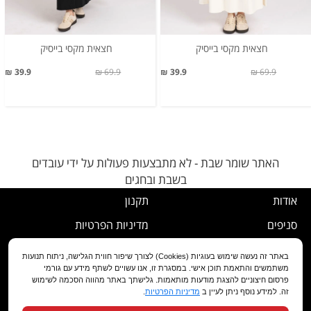
חצאית מקסי בייסיק
חצאית מקסי בייסיק
39.9 ₪
69.9 ₪
39.9 ₪
69.9 ₪
האתר שומר שבת - לא מתבצעות פעולות על ידי עובדים
בשבת ובחגים
אודות
תקנון
סניפים
מדיניות הפרטיות
דרושים
נוהל ביטול עסקה
באתר זה נעשה שימוש בעוגיות (Cookies) לצורך שיפור חווית הגלישה, ניתוח תנועות
משתמשים והתאמת תוכן אישי. במסגרת זו, אנו עשויים לשתף מידע עם גורמי
שירות לקוחות
מדיניות החלפה/החזרה/ביטול
פרסום חיצוניים להצגת מודעות מותאמות. גלישתך באתר מהווה הסכמה לשימוש
זה. למידע נוסף ניתן לעיין ב
מדיניות הפרטיות
.
מועדון לקוחות
הצהרת נגישות