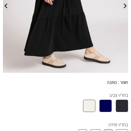
חומר : כותנה
בחר/י צבע:
בחר/י מידה
: