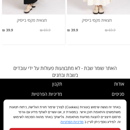
חצאית מקסי בייסיק
חצאית מקסי בייסיק
39.9 ₪
69.9 ₪
39.9 ₪
69.9 ₪
האתר שומר שבת - לא מתבצעות פעולות על ידי עובדים
בשבת ובחגים
אודות
תקנון
סניפים
מדיניות הפרטיות
דרושים
נוהל ביטול עסקה
באתר זה נעשה שימוש בעוגיות (Cookies) לצורך שיפור חווית הגלישה, ניתוח תנועות
משתמשים והתאמת תוכן אישי. במסגרת זו, אנו עשויים לשתף מידע עם גורמי
שירות לקוחות
מדיניות החלפה/החזרה/ביטול
פרסום חיצוניים להצגת מודעות מותאמות. גלישתך באתר מהווה הסכמה לשימוש
זה. למידע נוסף ניתן לעיין ב
מדיניות הפרטיות
.
מועדון לקוחות
הצהרת נגישות