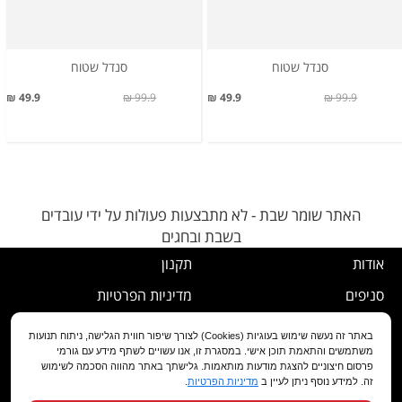
סנדל שטוח
סנדל שטוח
49.9 ₪
99.9 ₪
49.9 ₪
99.9 ₪
האתר שומר שבת - לא מתבצעות פעולות על ידי עובדים
בשבת ובחגים
אודות
תקנון
סניפים
מדיניות הפרטיות
דרושים
נוהל ביטול עסקה
באתר זה נעשה שימוש בעוגיות (Cookies) לצורך שיפור חווית הגלישה, ניתוח תנועות
משתמשים והתאמת תוכן אישי. במסגרת זו, אנו עשויים לשתף מידע עם גורמי
שירות לקוחות
מדיניות החלפה/החזרה/ביטול
פרסום חיצוניים להצגת מודעות מותאמות. גלישתך באתר מהווה הסכמה לשימוש
זה. למידע נוסף ניתן לעיין ב
מדיניות הפרטיות
.
מועדון לקוחות
הצהרת נגישות