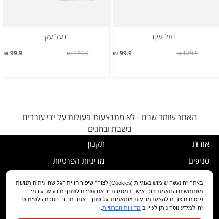
נעל עקב
נעל עקב
99.9 ₪
179.9 ₪
99.9 ₪
179.9 ₪
האתר שומר שבת - לא מתבצעות פעולות על ידי עובדים
בשבת ובחגים
אודות
תקנון
סניפים
מדיניות הפרטיות
דרושים
נוהל ביטול עסקה
באתר זה נעשה שימוש בעוגיות (Cookies) לצורך שיפור חווית הגלישה, ניתוח תנועות
משתמשים והתאמת תוכן אישי. במסגרת זו, אנו עשויים לשתף מידע עם גורמי
שירות לקוחות
מדיניות החלפה/החזרה/ביטול
פרסום חיצוניים להצגת מודעות מותאמות. גלישתך באתר מהווה הסכמה לשימוש
זה. למידע נוסף ניתן לעיין ב
מדיניות הפרטיות
.
מועדון לקוחות
הצהרת נגישות