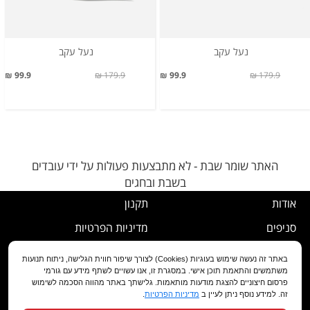
נעל עקב
נעל עקב
99.9 ₪
179.9 ₪
99.9 ₪
179.9 ₪
האתר שומר שבת - לא מתבצעות פעולות על ידי עובדים
בשבת ובחגים
אודות
תקנון
סניפים
מדיניות הפרטיות
דרושים
נוהל ביטול עסקה
באתר זה נעשה שימוש בעוגיות (Cookies) לצורך שיפור חווית הגלישה, ניתוח תנועות
משתמשים והתאמת תוכן אישי. במסגרת זו, אנו עשויים לשתף מידע עם גורמי
שירות לקוחות
מדיניות החלפה/החזרה/ביטול
פרסום חיצוניים להצגת מודעות מותאמות. גלישתך באתר מהווה הסכמה לשימוש
זה. למידע נוסף ניתן לעיין ב
מדיניות הפרטיות
.
מועדון לקוחות
הצהרת נגישות