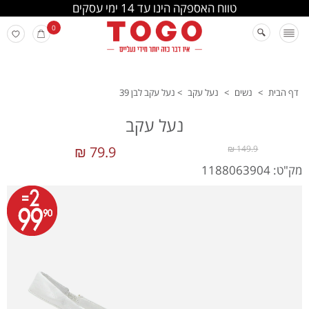
החלפה והחזרה מתבצעת בסניפי הרשת
0
דף הבית
>
נשים
>
נעל עקב
>
נעל עקב לבן 39
נעל עקב
79.9 ₪
149.9 ₪
מק"ט: 1188063904