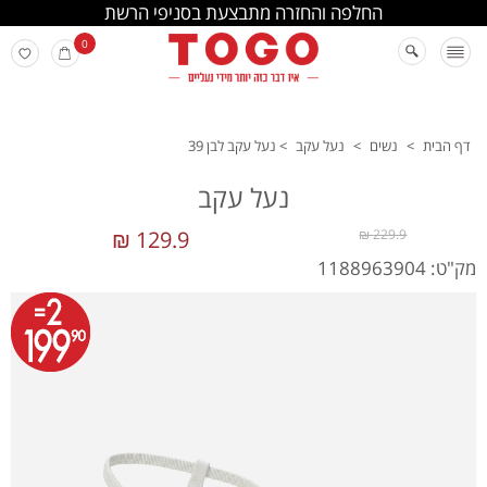
החלפה והחזרה מתבצעת בסניפי הרשת
0
דף הבית
>
נשים
>
נעל עקב
>
נעל עקב לבן 39
נעל עקב
129.9 ₪
229.9 ₪
מק"ט: 1188963904