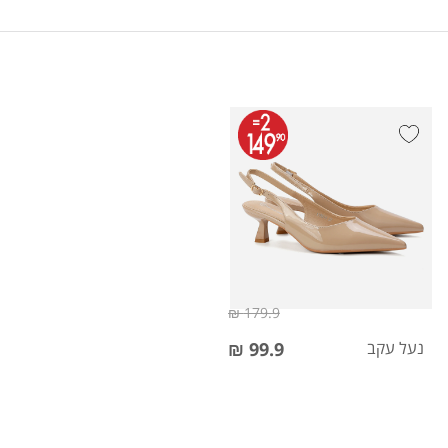
179.9 ₪
נעל עקב
99.9 ₪