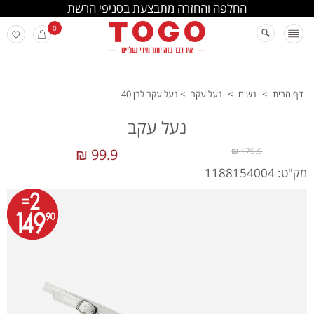
החלפה והחזרה מתבצעת בסניפי הרשת
0
דף הבית
>
נשים
>
נעל עקב
>
נעל עקב לבן 40
נעל עקב
99.9 ₪
179.9 ₪
מק"ט: 1188154004