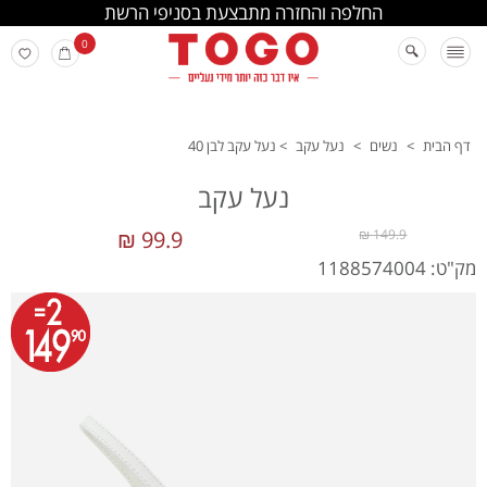
החלפה והחזרה מתבצעת בסניפי הרשת
0
דף הבית
>
נשים
>
נעל עקב
>
נעל עקב לבן 40
נעל עקב
99.9 ₪
149.9 ₪
מק"ט: 1188574004