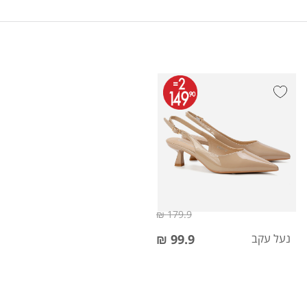
179.9 ₪
נעל עקב
99.9 ₪